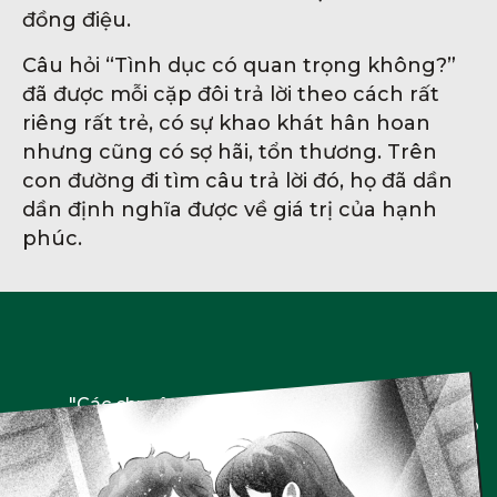
đồng điệu.
Câu hỏi “Tình dục có quan trọng không?”
đã được mỗi cặp đôi trả lời theo cách rất
riêng rất trẻ, có sự khao khát hân hoan
nhưng cũng có sợ hãi, tổn thương. Trên
con đường đi tìm câu trả lời đó, họ đã dần
dần định nghĩa được về giá trị của hạnh
phúc.
"Các chuyên gia cho rằng GenZ mới là thế hệ
đưa xã hội thực sự quay lại với các kiểu hẹn hò
truyền thống, tìm kiếm và làm sống lại những
giá trị yêu đương cổ điển."